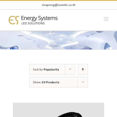
Skip
virapong@loxinfo.co.th
to
content
Sort by
Popularity
Show
20 Products