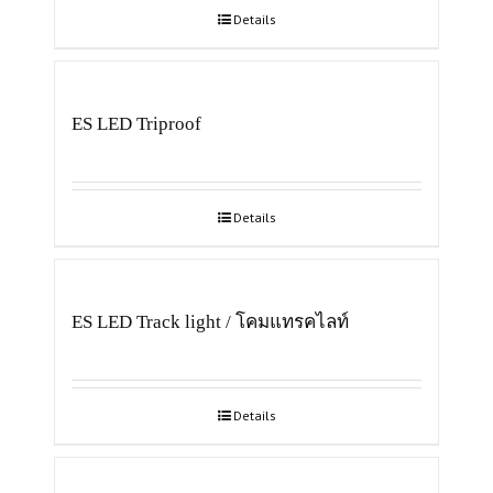
Details
ES LED Triproof
Details
ES LED Track light / โคมแทรคไลท์
Details