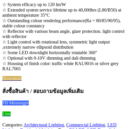
☆ System efficacy up to 120 lm/W
☆ Extended system service lifetime up to 40,000hrs (L80/B50) at
ambient temperature 35°C
☆ Outstanding colour rendering performance(Ra = 80/85/90/95),
stable colour constancy
☆ Reflector with various beam angle, glare protection. light control
with reflector
☆ Light control with rotational lens, symmetric light output
,extremely narrow ellipsoid distribution
☆ Some LED downlight horizontally rotatable 360°
☆ Optional with 0-10V dimming and dali dimming
☆ Housing of finish color: traffic white RAL9016 or silver grey
RAL7001
Download
สั่งซื้อสินค้า / สอบถามข้อมูลเพิ่มเติม
FB Messenger
Line
Categories:
Architectural Lighting
,
Commercial Lighting
,
LED