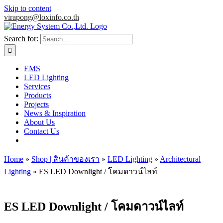
Skip to content
virapong@loxinfo.co.th
Search for:
EMS
LED Lighting
Services
Products
Projects
News & Inspiration
About Us
Contact Us
Home
»
Shop | สินค้าของเรา
»
LED Lighting
»
Architectural
Lighting
»
ES LED Downlight / โคมดาวน์ไลท์
ES LED Downlight / โคมดาวน์ไลท์