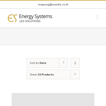
Skip
virapong@loxinfo.co.th
to
content
Sort by
Date
Show
20 Products