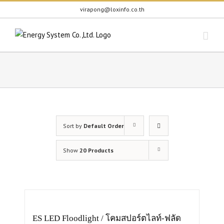
Skip
virapong@loxinfo.co.th
to
content
Sort by
Default Order
Show
20 Products
ES LED Floodlight / โคมสปอร์ตไลท์-ฟลัด