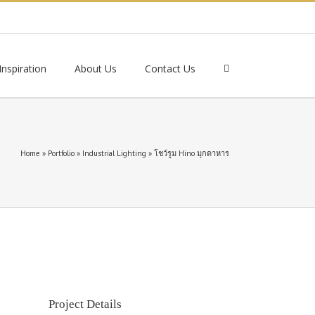
nspiration
About Us
Contact Us
Home
»
Portfolio
»
Industrial Lighting
»
โชว์รูม Hino มุกดาหาร
Project Details