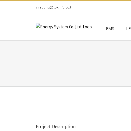
Skip
virapong@loxinfo.co.th
to
content
EMS
LE
View
Larger
Image
Project Description