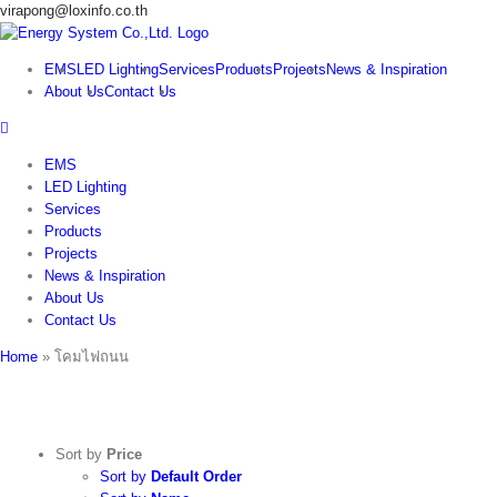
Skip
virapong@loxinfo.co.th
to
content
EMS
LED Lighting
Services
Products
Projects
News & Inspiration
About Us
Contact Us
EMS
LED Lighting
Services
Products
Projects
News & Inspiration
About Us
Contact Us
Home
»
โคมไฟถนน
Sort by
Price
Sort by
Default Order