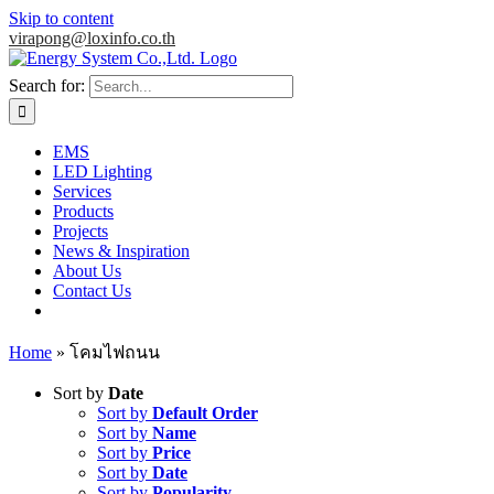
Skip to content
virapong@loxinfo.co.th
Search for:
EMS
LED Lighting
Services
Products
Projects
News & Inspiration
About Us
Contact Us
Home
»
โคมไฟถนน
Sort by
Date
Sort by
Default Order
Sort by
Name
Sort by
Price
Sort by
Date
Sort by
Popularity